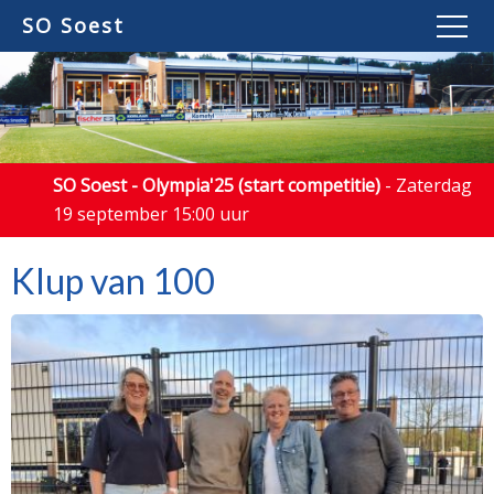
SO Soest
SO Soest - Olympia'25 (start competitie)
- Zaterdag
19 september 15:00 uur
Klup van 100