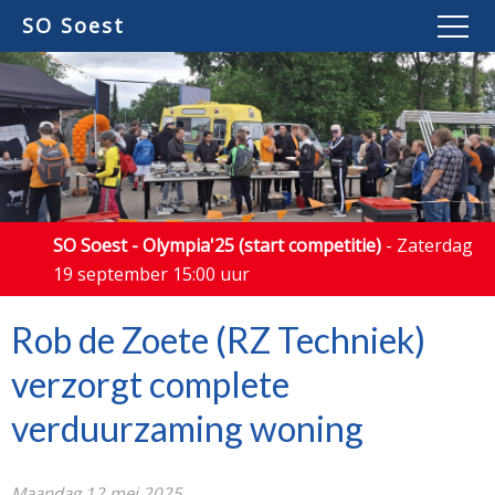
SO Soest
SO Soest - Olympia'25 (start competitie)
- Zaterdag
19 september 15:00 uur
Rob de Zoete (RZ Techniek)
verzorgt complete
verduurzaming woning
Maandag 12 mei 2025