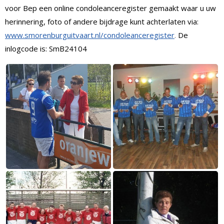
voor Bep een online condoleanceregister gemaakt waar u uw
herinnering, foto of andere bijdrage kunt achterlaten via:
www.smorenburguitvaart.nl/condoleanceregister
.
De
inlogcode is: SmB24104