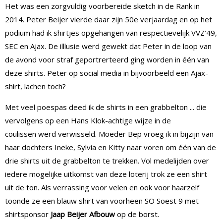
Het was een zorgvuldig voorbereide sketch in de Rank in
2014. Peter Beijer vierde daar zijn 50e verjaardag en op het
podium had ik shirtjes opgehangen van respectievelijk VVZ’49,
SEC en Ajax. De illlusie werd gewekt dat Peter in de loop van
de avond voor straf geportrerteerd ging worden in één van
deze shirts. Peter op social media in bijvoorbeeld een Ajax-
shirt, lachen toch?
Met veel poespas deed ik de shirts in een grabbelton ... die
vervolgens op een Hans Klok-achtige wijze in de
coulissen werd verwisseld. Moeder Bep vroeg ik in bijzijn van
haar dochters Ineke, Sylvia en Kitty naar voren om één van de
drie shirts uit de grabbelton te trekken. Vol medelijden over
iedere mogelijke uitkomst van deze loterij trok ze een shirt
uit de ton. Als verrassing voor velen en ook voor haarzelf
toonde ze een blauw shirt van voorheen SO Soest 9 met
shirtsponsor
Jaap Beijer Afbouw
op de borst.