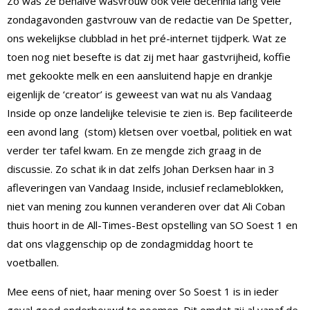
Zo was ze behalve wasvrouw ook vele decennia lang vele
zondagavonden gastvrouw van de redactie van De Spetter,
ons wekelijkse clubblad in het pré-internet tijdperk. Wat ze
toen nog niet besefte is dat zij met haar gastvrijheid, koffie
met gekookte melk en een aansluitend hapje en drankje
eigenlijk de ‘creator’ is geweest van wat nu als Vandaag
Inside op onze landelijke televisie te zien is. Bep faciliteerde
een avond lang (stom) kletsen over voetbal, politiek en wat
verder ter tafel kwam. En ze mengde zich graag in de
discussie. Zo schat ik in dat zelfs Johan Derksen haar in 3
afleveringen van Vandaag Inside, inclusief reclameblokken,
niet van mening zou kunnen veranderen over dat Ali Coban
thuis hoort in de All-Times-Best opstelling van SO Soest 1 en
dat ons vlaggenschip op de zondagmiddag hoort te
voetballen.
Mee eens of niet, haar mening over So Soest 1 is in ieder