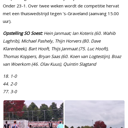
Onder 23-1. Over twee weken wordt de competitie hervat
met een thuiswedstrijd tegen ’s-Graveland (aanvang 15.00
uur).
Opstelling SO Soest:
Hein Janmaat; Ian Koteris (60. Wahib
Laghrib), Michael Pashely, Thijn Horvers (80. Dave
Klarenbeek), Bart Hooft, Thijs Janmaat (75. Luc Hooft),
Thomas Koppers, Bryan Saas (60. Koen van Logtestijn), Boaz
van Woerkom (46. Olav Kuus), Quintin Slagtand
18. 1-0
44. 2-0
77. 3-0