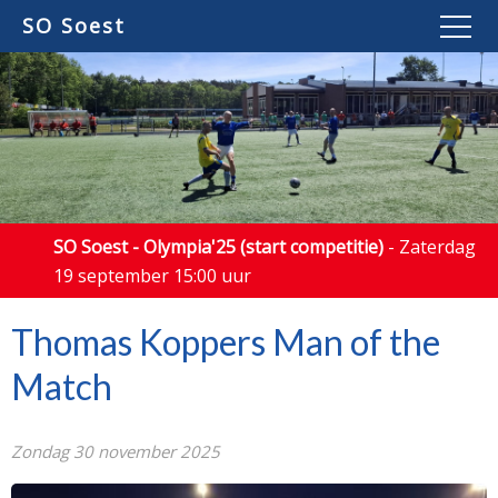
SO Soest
SO Soest - Olympia'25 (start competitie)
- Zaterdag
19 september 15:00 uur
Thomas Koppers Man of the
Match
Zondag 30 november 2025