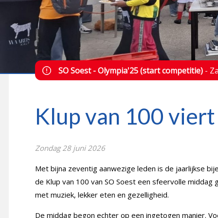
GESLAAGD BRAM BARTELS TOERNO
SO Soest - Olympia'25 (start competitie)
- Z
Klup van 100 viert
Zondag 28 juni 2026
Met bijna zeventig aanwezige leden is de jaarlijkse bi
de Klup van 100 van SO Soest een sfeervolle middag
met muziek, lekker eten en gezelligheid.
De middag begon echter op een ingetogen manier. Vo