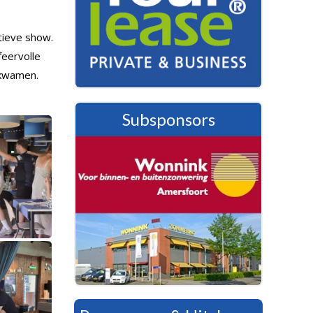
tieve show.
feervolle
 kwamen.
Subsponsors