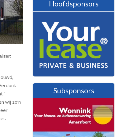
Hoofdsponsors
liteit
bouwd,
,Verdonk
Subsponsors
t.”
n wij zo’n
zeer
ies