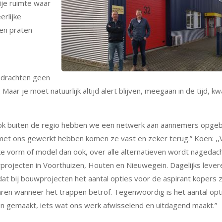
ije ruimte waar
rlijke
en praten
pdrachten geen
aar je moet natuurlijk altijd alert blijven, meegaan in de tijd, kwa
 ook buiten de regio hebben we een netwerk aan aannemers opge
met ons gewerkt hebben komen ze vast en zeker terug.” Koen: ,
e vorm of model dan ook, over alle alternatieven wordt nagedach
rojecten in Voorthuizen, Houten en Nieuwegein. Dagelijks levere
dat bij bouwprojecten het aantal opties voor de aspirant kopers 
aren wanneer het trappen betrof. Tegenwoordig is het aantal opt
n gemaakt, iets wat ons werk afwisselend en uitdagend maakt.”