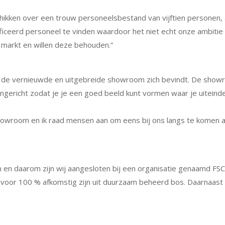
eschikken over een trouw personeelsbestand van vijftien personen, 
ificeerd personeel te vinden waardoor het niet echt onze ambitie
 markt en willen deze behouden.”
r de vernieuwde en uitgebreide showroom zich bevindt. De show
ngericht zodat je je een goed beeld kunt vormen waar je uiteinde
showroom en ik raad mensen aan om eens bij ons langs te komen al
 en daarom zijn wij aangesloten bij een organisatie genaamd FS
voor 100 % afkomstig zijn uit duurzaam beheerd bos. Daarnaast z