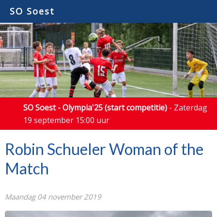
SO Soest
SO Soest - Olympia'25 (start competitie)
- Zaterdag
19 september 15:00 uur
Robin Schueler Woman of the
Match
Maandag 04 november 2019