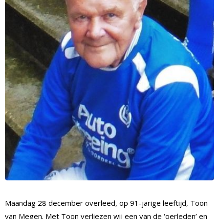
Maandag 28 december overleed, op 91-jarige leeftijd, Toon
van Megen. Met Toon verliezen wij een van de ‘oerleden’ en