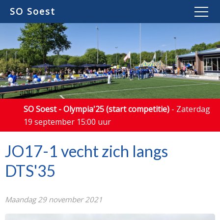
SO Soest
SO Soest - Olympia'25 (start competitie)
- Zaterdag
19 september 15:00 uur
JO17-1 vecht zich langs
DTS'35
Maandag 29 november 2021