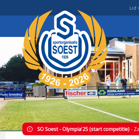
Lid
SO Soest - Olympia'25 (start competitie)
- Z